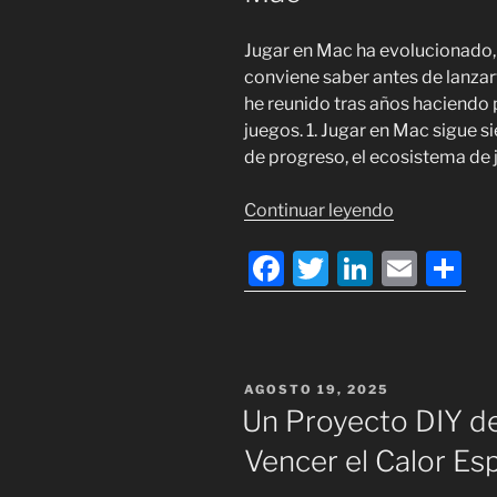
Jugar en Mac ha evolucionado, 
conviene saber antes de lanzar
he reunido tras años haciendo
juegos. 1. Jugar en Mac sigue
de progreso, el ecosistema de
«Cinco
Continuar leyendo
consejos
F
T
Li
E
C
prácticos
para
a
w
n
m
o
jugar
c
itt
k
ai
m
en
e
er
e
l
p
Mac:
PUBLICADO
AGOSTO 19, 2025
lo
b
dI
ar
EL
Un Proyecto DIY de
que
o
n
tir
he
Vencer el Calor Es
o
aprendido