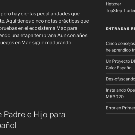
Hetzner
TopStep Trade
pero hay ciertas peculiaridades que
te. Aquí tienes cinco notas prácticas que
 pruebas en el ecosistema Mac para
ENTRADAS R
 siendo una etapa temprana Aun con años
 juegos en Mac sigue madurando. …
Cinco consejos 
he aprendido t
Un Proyecto DI
Calor Español
Des-ofuscando 
Instalando Op
MR3020
Error en Prime
 Padre e Hijo para
pañol