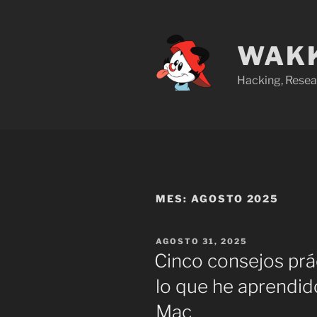
Saltar
al
contenido
WAKK
Hacking, Resea
MES:
AGOSTO 2025
PUBLICADO
AGOSTO 31, 2025
EL
Cinco consejos prá
lo que he aprendid
Mac