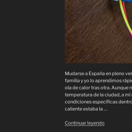
Mudarse a España en pleno ver
familia y yo lo aprendimos ráp
ola de calor tras otra. Aunque 
temperatura de la ciudad, a mí
condiciones específicas dentr
caliente estaba la …
«Un
Continuar leyendo
Proyecto