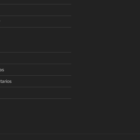
r
as
tarios