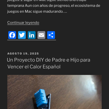
temprana Aun con años de progreso, el ecosistema de
juegos en Mac sigue madurando. …
«Cinco
Continuar leyendo
consejos
F
T
Li
E
C
prácticos
para
a
w
n
m
o
jugar
c
itt
k
ai
m
en
PUBLICADO
AGOSTO 19, 2025
e
er
e
l
p
Mac:
EL
Un Proyecto DIY de Padre e Hijo para
lo
b
dI
ar
Vencer el Calor Español
que
o
n
tir
he
o
aprendido
tras
k
años
jugando
en