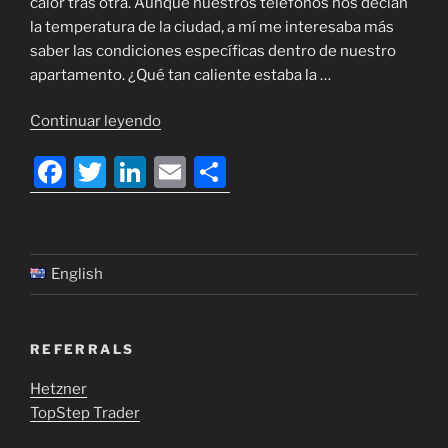
calor tras otra. Aunque nuestros teléfonos nos decían
la temperatura de la ciudad, a mí me interesaba más
saber las condiciones específicas dentro de nuestro
apartamento. ¿Qué tan caliente estaba la …
«Un
Continuar leyendo
Proyecto
F
T
Li
E
C
DIY
de
a
w
n
m
o
Padre
c
itt
k
ai
m
e
e
er
e
l
p
Hijo
English
para
b
dI
ar
Vencer
o
n
tir
el
REFERRALS
o
Calor
Español»
k
Hetzner
TopStep Trader