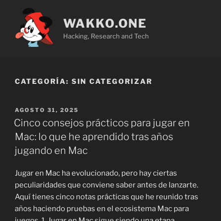
Saltar
al
WAKKO.ONE
contenido
Hacking, Research and Tech
CATEGORÍA:
SIN CATEGORIZAR
PUBLICADO
AGOSTO 31, 2025
EL
Cinco consejos prácticos para jugar en
Mac: lo que he aprendido tras años
jugando en Mac
Jugar en Mac ha evolucionado, pero hay ciertas
peculiaridades que conviene saber antes de lanzarte.
Aquí tienes cinco notas prácticas que he reunido tras
años haciendo pruebas en el ecosistema Mac para
juegos. 1. Jugar en Mac sigue siendo una etapa