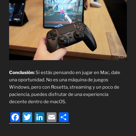
Conclusión:
Si estás pensando en jugar en Mac, dale
una oportunidad. No es una máquina de juegos
Windows, pero con Rosetta, streaming y un poco de
paciencia, puedes disfrutar de una experiencia
decente dentro de macOS.
F
T
Li
E
C
a
w
n
m
o