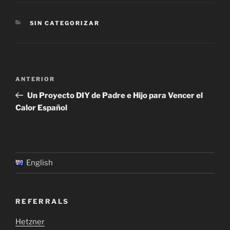
c
itt
k
ai
m
e
er
e
l
p
CATEGORÍAS
SIN CATEGORIZAR
b
dI
ar
o
n
tir
o
Navegación
k
Entrada
ANTERIOR
de
anterior:
Un Proyecto DIY de Padre e Hijo para Vencer el
entradas
Calor Español
English
REFERRALS
Hetzner